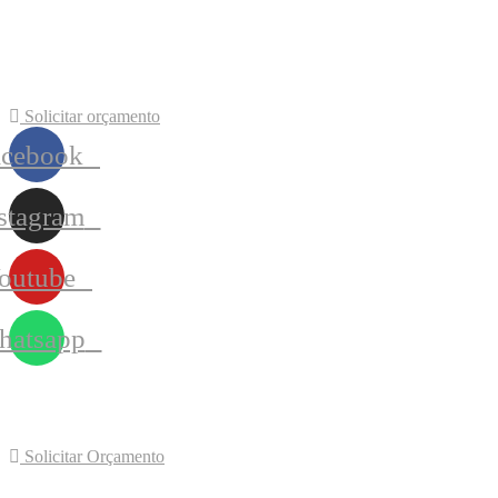
Solicitar orçamento
acebook
stagram
outube
atsapp
Solicitar Orçamento