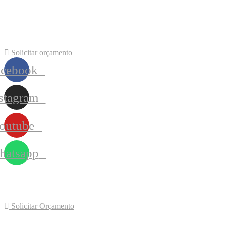
Solicitar orçamento
acebook
stagram
outube
atsapp
Solicitar Orçamento