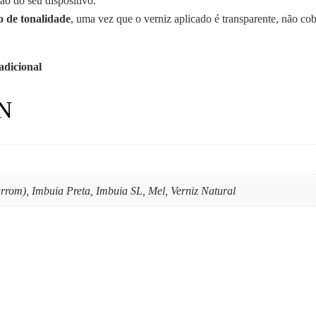
ão do seu dispositivo.
o de tonalidade
, uma vez que o verniz aplicado é transparente, não co
adicional
N
rom), Imbuia Preta, Imbuia SL, Mel, Verniz Natural