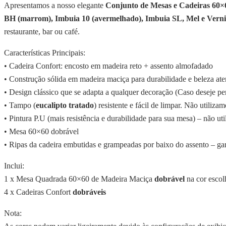
Apresentamos a nosso elegante
Conjunto de Mesas e Cadeiras 60×
BH (marrom), Imbuia 10 (avermelhado), Imbuia SL, Mel e Verniz
restaurante, bar ou café.
Características Principais:
• Cadeira Confort: encosto em madeira reto + assento almofadado
• Construção sólida em madeira maciça para durabilidade e beleza at
• Design clássico que se adapta a qualquer decoração (Caso deseje per
• Tampo (
eucalipto tratado
) resistente e fácil de limpar. Não utili
• Pintura P.U (mais resistência e durabilidade para sua mesa) – não uti
• Mesa 60×60 dobrável
• Ripas da cadeira embutidas e grampeadas por baixo do assento – ga
Inclui:
1 x Mesa Quadrada 60×60 de Madeira Maciça
dobrável
na cor escol
4 x Cadeiras Confort
dobráveis
Nota: