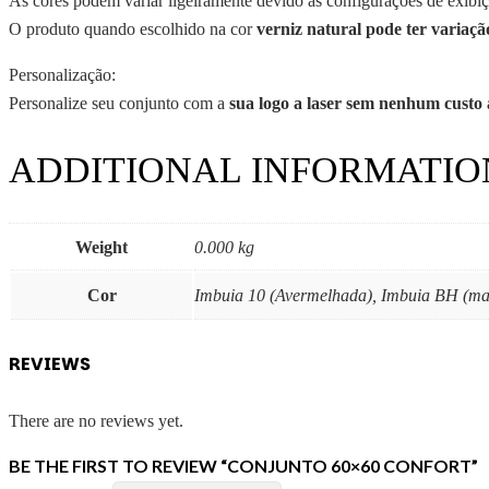
As cores podem variar ligeiramente devido às configurações de exibiç
O produto quando escolhido na cor
verniz natural pode ter variaçã
Personalização:
Personalize seu conjunto com a
sua logo a laser sem nenhum custo 
ADDITIONAL INFORMATIO
Weight
0.000 kg
Cor
Imbuia 10 (Avermelhada), Imbuia BH (mar
REVIEWS
There are no reviews yet.
BE THE FIRST TO REVIEW “CONJUNTO 60×60 CONFORT”