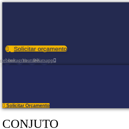
Solicitar orçamento
acebook
Instagram
Youtube
Whatsapp
Solicitar Orçamento
CONJUTO